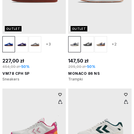
OUTLET
OUTLET
+3
+2
227,00 zł
147,50 zł
454,00 zł
-50%
295,00 zł
-50%
VM78 CPH SP
MONACO 86 NS
Sneakers
Trampki