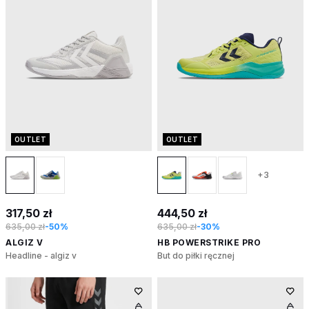
OUTLET
OUTLET
+3
317,50 zł
444,50 zł
635,00 zł
-50%
635,00 zł
-30%
ALGIZ V
HB POWERSTRIKE PRO
Headline - algiz v
But do piłki ręcznej