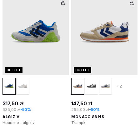
OUTLET
OUTLET
+2
317,50 zł
147,50 zł
635,00 zł
-50%
295,00 zł
-50%
ALGIZ V
MONACO 86 NS
Headline - algiz v
Trampki