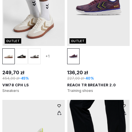
OUTLET
OUTLET
+1
249,70 zł
136,20 zł
454,00 zł
-45%
227,00 zł
-40%
VM78 CPH LS
REACH TR BREATHER 2.0
Sneakers
Training shoes