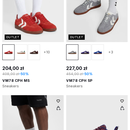
OUTLET
OUTLET
+10
+3
204,00 zł
227,00 zł
408,00 zł
-50%
454,00 zł
-50%
VM78 CPH MS
VM78 CPH SP
Sneakers
Sneakers