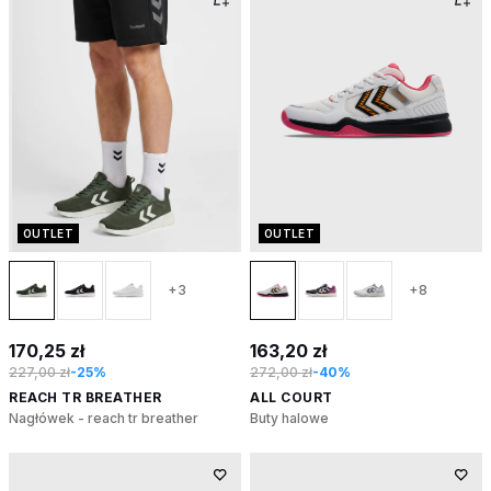
OUTLET
OUTLET
+3
+8
170,25 zł
163,20 zł
227,00 zł
-25%
272,00 zł
-40%
REACH TR BREATHER
ALL COURT
Nagłówek - reach tr breather
Buty halowe