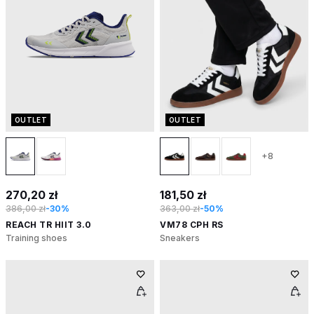
OUTLET
OUTLET
+8
270,20 zł
181,50 zł
386,00 zł
-30%
363,00 zł
-50%
REACH TR HIIT 3.0
VM78 CPH RS
Training shoes
Sneakers