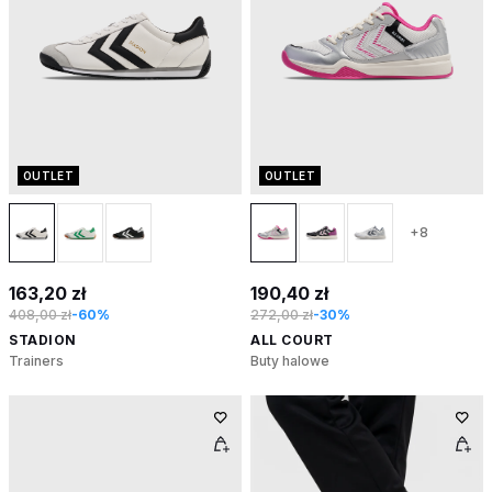
OUTLET
OUTLET
+8
163,20 zł
190,40 zł
408,00 zł
-60%
272,00 zł
-30%
STADION
ALL COURT
Trainers
Buty halowe