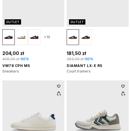
OUTLET
OUTLET
+10
204,00 zł
181,50 zł
408,00 zł
-50%
363,00 zł
-50%
VM78 CPH MS
DIAMANT LX-E RS
Sneakers
Court trainers