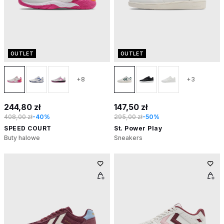
OUTLET
OUTLET
+8
+3
244,80 zł
147,50 zł
408,00 zł
-40%
295,00 zł
-50%
SPEED COURT
St. Power Play
Buty halowe
Sneakers