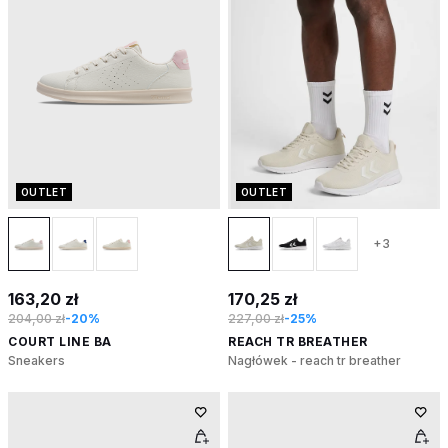
OUTLET
OUTLET
+3
163,20 zł
170,25 zł
204,00 zł
-20%
227,00 zł
-25%
COURT LINE BA
REACH TR BREATHER
Sneakers
Nagłówek - reach tr breather