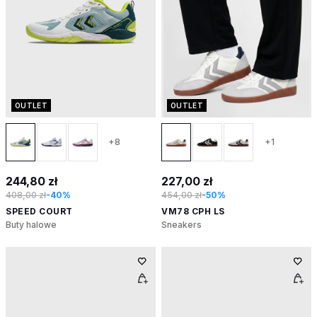
OUTLET
OUTLET
+8
+1
244,80 zł
227,00 zł
408,00 zł
-40%
454,00 zł
-50%
SPEED COURT
VM78 CPH LS
Buty halowe
Sneakers