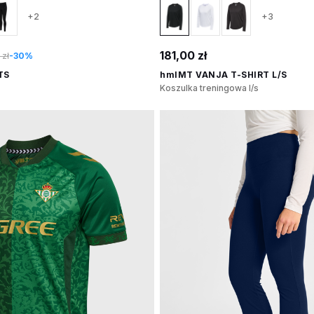
+2
+3
181,00 zł
 zł
-30%
TS
hmlMT VANJA T-SHIRT L/S
Koszulka treningowa l/s