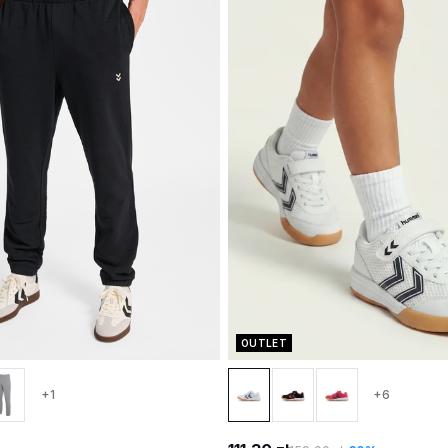
OUTLET
+1
+6