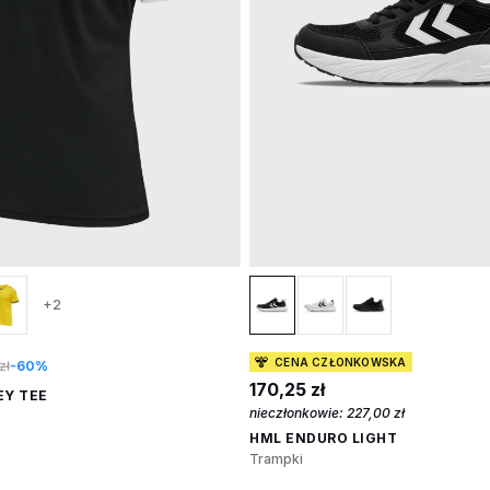
+2
CENA CZŁONKOWSKA
zł
-60%
170,25 zł
EY TEE
nieczłonkowie:
227,00 zł
HML ENDURO LIGHT
Trampki