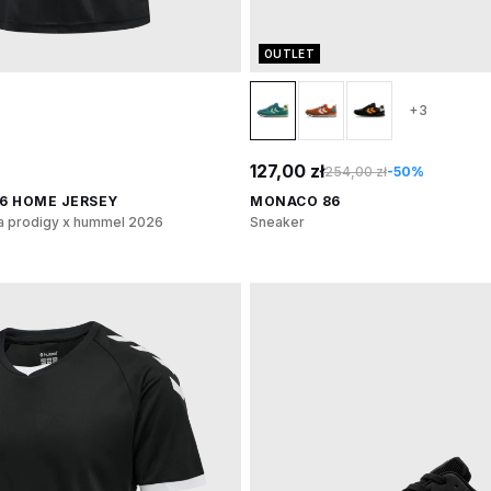
OUTLET
+3
127,00 zł
254,00 zł
-50%
26 HOME JERSEY
MONACO 86
 prodigy x hummel 2026
Sneaker