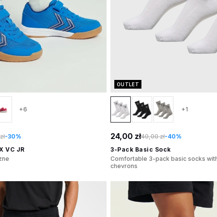
OUTLET
+6
+1
24,00 zł
zł
-30%
40,00 zł
-40%
X VC JR
3-Pack Basic Sock
zne
Comfortable 3-pack basic socks with
chevrons