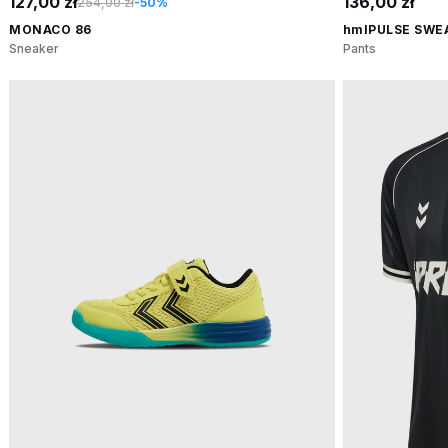
127,00 zł
136,00 zł
254,00 zł
-50%
MONACO 86
hmlPULSE SWE
Sneaker
Pants