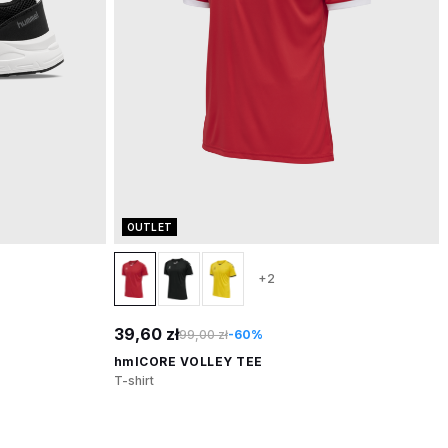
OUTLET
+2
39,60 zł
99,00 zł
-60%
hmlCORE VOLLEY TEE
T-shirt