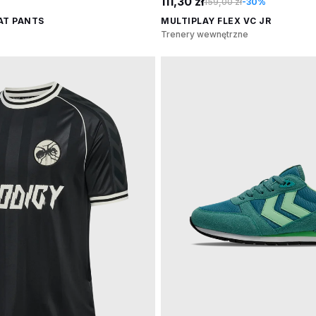
111,30 zł
159,00 zł
-30%
AT PANTS
MULTIPLAY FLEX VC JR
Trenery wewnętrzne