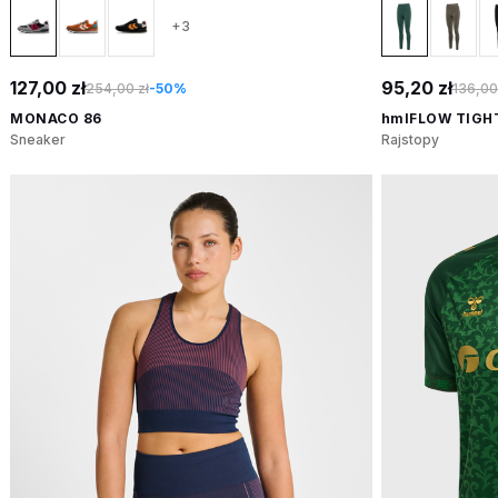
+3
127,00 zł
95,20 zł
254,00 zł
-50%
136,00
MONACO 86
hmlFLOW TIGH
Sneaker
Rajstopy