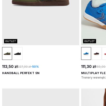
OUTLET
OUTLET
113,50 zł
111,30 zł
227,00 zł
-50%
159,00 
HANDBALL PERFEKT SN
MULTIPLAY FLE
Trenery wewnętr