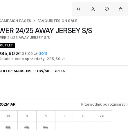
CAMPAIGN PAGES
FAVOURITES ON SALE
WER 24/25 AWAY JERSEY S/S
WER 24/25 AWAY JERSEY S/S
OUTLET
285,60 zł
408,00 zł
-30%
Ostatnia cena sprzedaży: 285,60 zł
KOLOR:
MARSHMELLOW/SILT GREEN
ROZMIAR
Przewodnik po rozmiarach
XS
S
M
L
XL
2XL
3XL
4XL
5XL