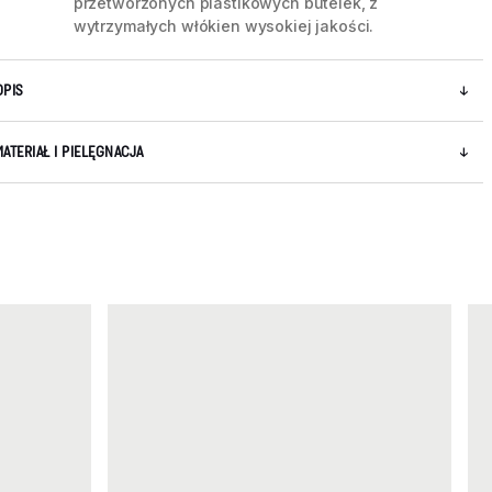
przetworzonych plastikowych butelek, z
wytrzymałych włókien wysokiej jakości.
OPIS
MATERIAŁ I PIELĘGNACJA