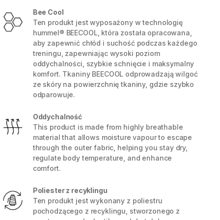
Bee Cool
Ten produkt jest wyposażony w technologię
hummel® BEECOOL, która została opracowana,
aby zapewnić chłód i suchość podczas każdego
treningu, zapewniając wysoki poziom
oddychalności, szybkie schnięcie i maksymalny
komfort. Tkaniny BEECOOL odprowadzają wilgoć
ze skóry na powierzchnię tkaniny, gdzie szybko
odparowuje.
Oddychalność
This product is made from highly breathable
material that allows moisture vapour to escape
through the outer fabric, helping you stay dry,
5 / 8
regulate body temperature, and enhance
comfort.
Poliester z recyklingu
Ten produkt jest wykonany z poliestru
pochodzącego z recyklingu, stworzonego z