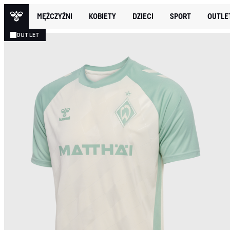
MĘŻCZYŹNI
KOBIETY
DZIECI
SPORT
OUTLE
OUTLET