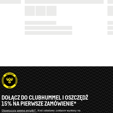
DOŁĄCZ DO CLUBHUMMEL I OSZCZĘDŹ
15% NA PIERWSZE ZAMÓWIENIE*
Obowiązują pewne wyjątki*
Kod rabatowy zostanie wysłany na