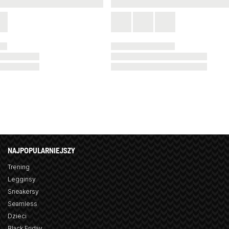
NAJPOPULARNIEJSZY
Trening
Legginsy
Sneakersy
Seamless
Dzieci
Black Friday