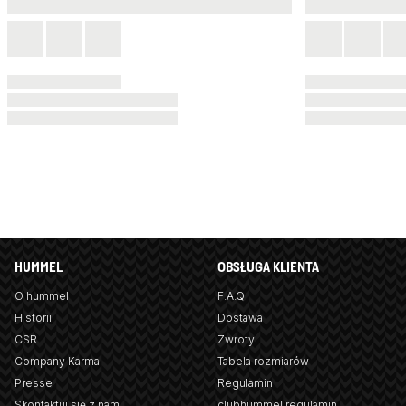
HUMMEL
OBSŁUGA KLIENTA
O hummel
F.A.Q
Historii
Dostawa
CSR
Zwroty
Company Karma
Tabela rozmiarów
Presse
Regulamin
Skontaktuj się z nami
clubhummel regulamin