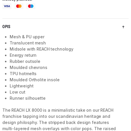
OPIS
Mesh & PU upper
Translucent mesh
Midsole with REACH technology
Energy return
Rubber outsole
Moulded chevrons
TPU hotmelts
Moulded Ortholite insole
Lightweight
Low cut
Runner silhouette
The REACH LX 8000 is a minimalistic take on our REACH
franchise tapping into our scandinavian heritage and
design philosphy. The stripped back design features
multi-layered mesh overlays with color pops. The raised