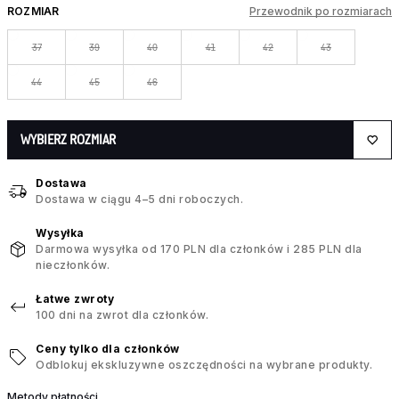
ROZMIAR
Przewodnik po rozmiarach
37
39
40
41
42
43
44
45
46
WYBIERZ ROZMIAR
Dostawa
Dostawa w ciągu 4–5 dni roboczych.
Wysyłka
Darmowa wysyłka od 170 PLN dla członków i 285 PLN dla
nieczłonków.
Łatwe zwroty
100 dni na zwrot dla członków.
Ceny tylko dla członków
Odblokuj ekskluzywne oszczędności na wybrane produkty.
Metody płatności