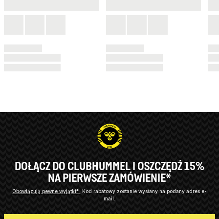
DOŁĄCZ DO CLUBHUMMEL I OSZCZĘDŹ 15%
NA PIERWSZE ZAMÓWIENIE*
Obowiązują pewne wyjątki*
Kod rabatowy zostanie wysłany na podany adres e-
mail.