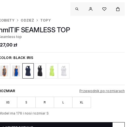
KOBIETY
ODZIEŻ
TOPY
hmlTIF SEAMLESS TOP
Seamless top
127,00 zł
KOLOR:
BLACK IRIS
ROZMIAR
Przewodnik po rozmiarach
XS
S
M
L
XL
Model ma 176 i nosi rozmiar S