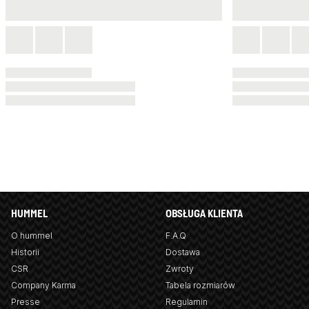
HUMMEL
OBSŁUGA KLIENTA
O hummel
F.A.Q
Historii
Dostawa
CSR
Zwroty
Company Karma
Tabela rozmiarów
Presse
Regulamin