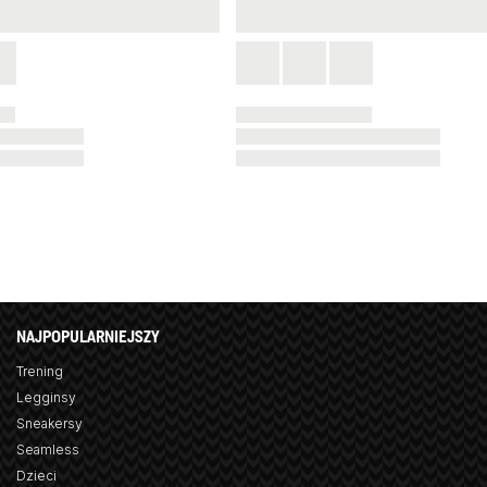
NAJPOPULARNIEJSZY
Trening
Legginsy
Sneakersy
Seamless
Dzieci