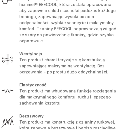
hummel® BEECOOL, która została opracowana,
aby zapewnić chłód i suchość podczas każdego
treningu, zapewniając wysoki poziom
oddychalności, szybkie schnięcie i maksymalny
komfort. Tkaniny BEECOOL odprowadzają wilgoć
ze skóry na powierzchnię tkaniny, gdzie szybko
odparowuje.
Wentylacja
Ten produkt charakteryzuje się konstrukcją
zapewniającą maksymalną wentylację. Bez
ogrzewania - po prostu dużo oddychalności.
Elastyczność
5 / 11
Ten produkt ma wbudowaną funkcję rozciągania
dla maksymalnego komfortu, ruchu i lepszego
zachowania kształtu.
Bezszwowy
Ten produkt ma konstrukcję z dzianiny rurkowej,
która zapewnia bezszwowe i bardzo rozciągliwe