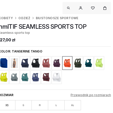
KOBIETY
ODZIEŻ
BIUSTONOSZE SPORTOWE
hmlTIF SEAMLESS SPORTS TOP
Seamless sports top
127,00 zł
KOLOR:
TANGERINE TANGO
ROZMIAR
Przewodnik po rozmiarach
XS
S
M
L
XL