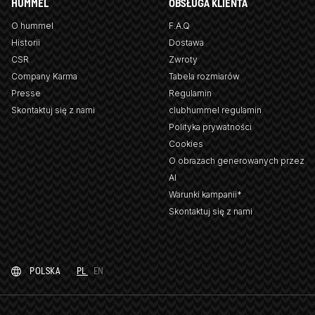
HUMMEL
OBSŁUGA KLIENTA
O hummel
F.A.Q
Historii
Dostawa
CSR
Zwroty
Company Karma
Tabela rozmiarów
Presse
Regulamin
Skontaktuj się z nami
clubhummel regulamin
Polityka prywatności
Cookies
O obrazach generowanych przez
AI
Warunki kampanii*
Skontaktuj się z nami
POLSKA
PL
EN