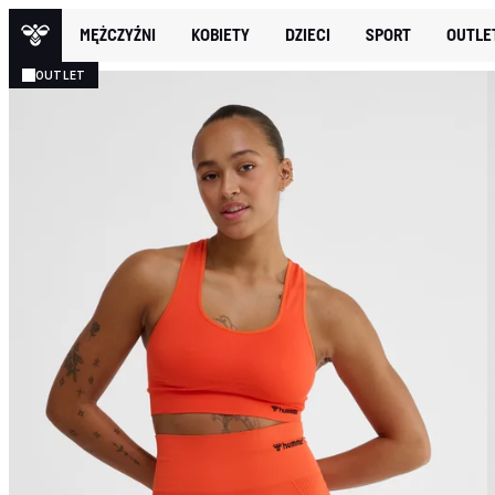
MĘŻCZYŹNI
KOBIETY
DZIECI
SPORT
OUTLE
OUTLET