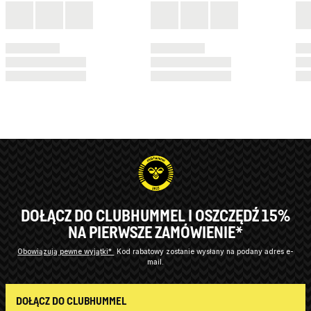
DOŁĄCZ DO CLUBHUMMEL I OSZCZĘDŹ 15%
NA PIERWSZE ZAMÓWIENIE*
Obowiązują pewne wyjątki*
Kod rabatowy zostanie wysłany na podany adres e-
mail.
DOŁĄCZ DO CLUBHUMMEL