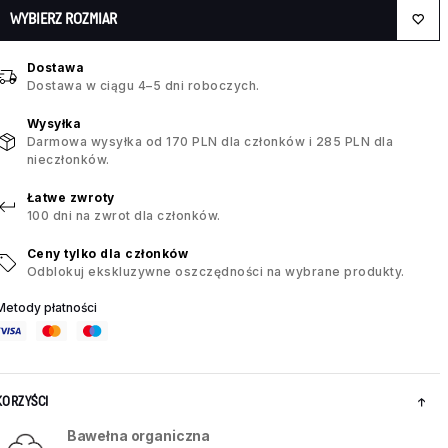
WYBIERZ ROZMIAR
Dostawa
Dostawa w ciągu 4–5 dni roboczych.
Wysyłka
Darmowa wysyłka od 170 PLN dla członków i 285 PLN dla
nieczłonków.
Łatwe zwroty
100 dni na zwrot dla członków.
Ceny tylko dla członków
Odblokuj ekskluzywne oszczędności na wybrane produkty.
Metody płatności
KORZYŚCI
Bawełna organiczna