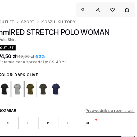
OUTLET
SPORT
KOSZULKI I TOPY
hmlRED STRETCH POLO WOMAN
Polo Shirt
OUTLET
74,50 zł
149,00 zł
-50%
Ostatnia cena sprzedaży: 89,40 zł
KOLOR:
DARK OLIVE
ROZMIAR
Przewodnik po rozmiarach
XS
S
M
L
XL