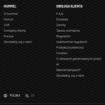
HUMMEL
OBSŁUGA KLIENTA
O hummel
F.A.Q
Historii
Dostawa
CSR
Zwroty
Company Karma
Tabela rozmiarów
Presse
Regulamin
Skontaktuj się z nami
clubhummel regulamin
Polityka prywatności
Cookies
O obrazach generowanych przez
AI
Warunki kampanii*
Skontaktuj się z nami
POLSKA
PL
EN