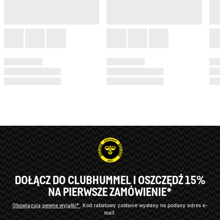
DOŁĄCZ DO CLUBHUMMEL I OSZCZĘDŹ 15%
NA PIERWSZE ZAMÓWIENIE*
Obowiązują pewne wyjątki*
Kod rabatowy zostanie wysłany na podany adres e-
mail.