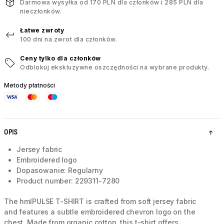
Darmowa wysyłka od 170 PLN dla członków i 285 PLN dla
nieczłonków.
Łatwe zwroty
100 dni na zwrot dla członków.
Ceny tylko dla członków
Odblokuj ekskluzywne oszczędności na wybrane produkty.
Metody płatności
OPIS
Jersey fabric
Embroidered logo
Dopasowanie: Regularny
Product number: 229311-7280
The hmlPULSE T-SHIRT is crafted from soft jersey fabric
and features a subtle embroidered chevron logo on the
chest. Made from organic cotton, this t-shirt offers