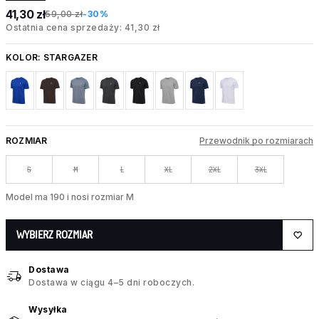
41,30 zł
59,00 zł
-30%
Ostatnia cena sprzedaży: 41,30 zł
KOLOR:
STARGAZER
ROZMIAR
Przewodnik po rozmiarach
S
M
L
XL
2XL
3XL
Model ma 190 i nosi rozmiar M
WYBIERZ ROZMIAR
Dostawa
Dostawa w ciągu 4–5 dni roboczych.
Wysyłka