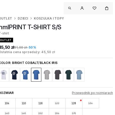
OUTLET
DZIECI
KOSZULKA I TOPY
hmlPRINT T-SHIRT S/S
T-shirt
OUTLET
45,50 zł
91,00 zł
-50%
Ostatnia cena sprzedaży: 45,50 zł
KOLOR:
BRIGHT COBALT/BLACK IRIS
ROZMIAR
Przewodnik po rozmiarach
104
110
116
122
128
134
140
146
152
164
176