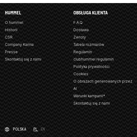
HUMMEL
OBSŁUGA KLIENTA
O hummel
F.A.Q
Historii
Dostawa
CSR
Zwroty
Company Karma
Tabela rozmiarów
Presse
Regulamin
Skontaktuj się z nami
clubhummel regulamin
Polityka prywatności
Cookies
O obrazach generowanych przez
AI
Warunki kampanii*
Skontaktuj się z nami
POLSKA
PL
EN