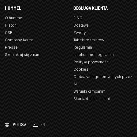
HUMMEL
OBSŁUGA KLIENTA
O hummel
F.A.Q
Historii
Dostawa
CSR
Zwroty
Company Karma
Tabela rozmiarów
Presse
Regulamin
Skontaktuj się z nami
clubhummel regulamin
Polityka prywatności
Cookies
O obrazach generowanych przez
AI
Warunki kampanii*
Skontaktuj się z nami
POLSKA
PL
EN