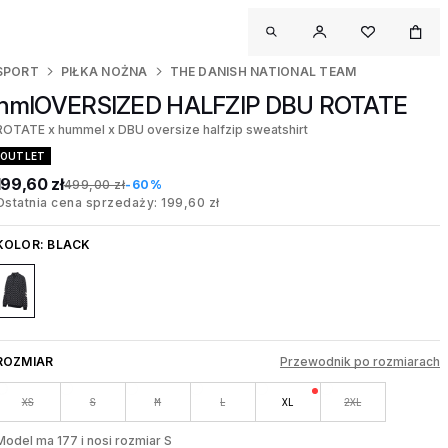
SPORT
PIŁKA NOŻNA
THE DANISH NATIONAL TEAM
hmlOVERSIZED HALFZIP DBU ROTATE
ROTATE x hummel x DBU oversize halfzip sweatshirt
OUTLET
199,60 zł
499,00 zł
-60%
Ostatnia cena sprzedaży: 199,60 zł
KOLOR:
BLACK
ROZMIAR
Przewodnik po rozmiarach
XS
S
M
L
XL
2XL
Model ma 177 i nosi rozmiar S