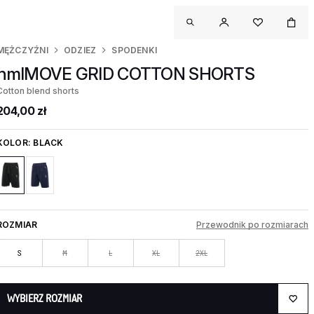
MĘŻCZYŹNI
ODZIEZ
SPODENKI
hmlMOVE GRID COTTON SHORTS
Cotton blend shorts
204,00 zł
KOLOR:
BLACK
ROZMIAR
Przewodnik po rozmiarach
S
M
L
XL
2XL
WYBIERZ ROZMIAR