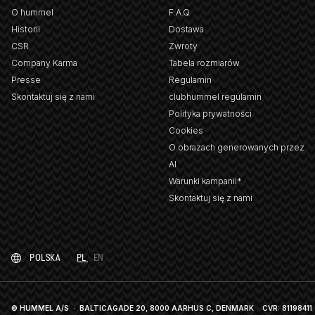
O hummel
F.A.Q
Historii
Dostawa
CSR
Zwroty
Company Karma
Tabela rozmiarów
Presse
Regulamin
Skontaktuj się z nami
clubhummel regulamin
Polityka prywatności
Cookies
O obrazach generowanych przez
AI
Warunki kampanii*
Skontaktuj się z nami
POLSKA
PL
EN
© HUMMEL A/S · BALTICAGADE 20, 8000 AARHUS C, DENMARK
CVR: 81198411