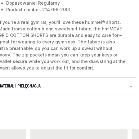
Dopasowanie: Regularny
Product number: 214796-2001
If you’re a real gym rat, you’ll love these hummel® shorts.
Made from a cotton blend sweatshirt fabric, the hmlMOVE
GRID COTTON SHORTS are durable and easy to care for –
great for wearing to every gym sess! The fabric is also
ultra breathable, so you can work up a sweat without
worry. The zip pockets mean you can keep your keys or
wallet secure while you work out, and the drawstring at the
waist allows you to adjust the fit for comfort.
MATERIAŁ I PIELĘGNACJA