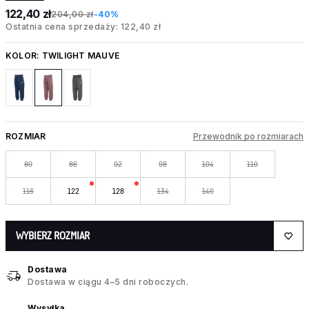
122,40 zł
204,00 zł
-40%
Ostatnia cena sprzedaży: 122,40 zł
KOLOR:
TWILIGHT MAUVE
ROZMIAR
Przewodnik po rozmiarach
80
86
92
98
104
110
116
122
128
134
140
WYBIERZ ROZMIAR
Dostawa
Dostawa w ciągu 4–5 dni roboczych.
Wysyłka