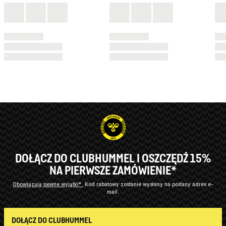
DOŁĄCZ DO CLUBHUMMEL I OSZCZĘDŹ 15%
NA PIERWSZE ZAMÓWIENIE*
Obowiązują pewne wyjątki*
Kod rabatowy zostanie wysłany na podany adres e-
mail.
DOŁĄCZ DO CLUBHUMMEL