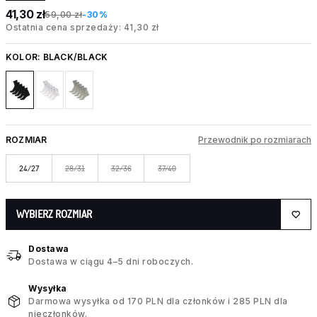
41,30 zł
59,00 zł
-30%
Ostatnia cena sprzedaży: 41,30 zł
KOLOR:
BLACK/BLACK
ROZMIAR
Przewodnik po rozmiarach
24/27
28/31
32/36
37/40
WYBIERZ ROZMIAR
Dostawa
Dostawa w ciągu 4–5 dni roboczych.
Wysyłka
Darmowa wysyłka od 170 PLN dla członków i 285 PLN dla
nieczłonków.