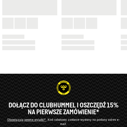
DOŁĄCZ DO CLUBHUMMEL I OSZCZĘDŹ 15%
NA PIERWSZE ZAMÓWIENIE*
Obowiązują pewne wyjątki*
Kod rabatowy zostanie wysłany na podany adres e-
mail.