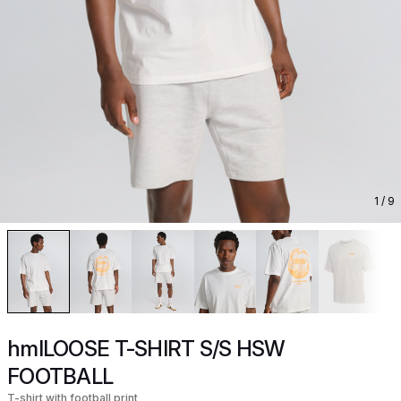
1
/ 9
hmlLOOSE T-SHIRT S/S HSW
FOOTBALL
T-shirt with football print