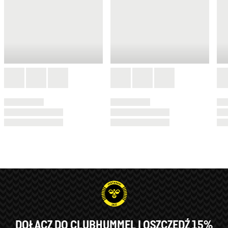
DOŁĄCZ DO CLUBHUMMEL I OSZCZĘDŹ 15%