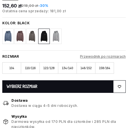
152,60 zł
218,00 zł
-30%
Ostatnia cena sprzedaży: 181,00 zł
KOLOR:
BLACK
ROZMIAR
Przewodnik po rozmiarach
104
110/116
122/128
134/140
146/152
158/164
WYBIERZ ROZMIAR
Dostawa
Dostawa w ciągu 4–5 dni roboczych.
Wysyłka
Darmowa wysyłka od 170 PLN dla członków i 285 PLN dla
nieczłonków.