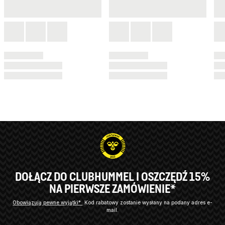
DOŁĄCZ DO CLUBHUMMEL I OSZCZĘDŹ 15%
NA PIERWSZE ZAMÓWIENIE*
Obowiązują pewne wyjątki*
Kod rabatowy zostanie wysłany na podany adres e-
mail.