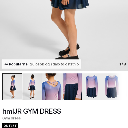
👀 Popularne
26 osób oglądało to ostatnio
1
/ 8
hmlJR GYM DRESS
Gym dress
OUTLET