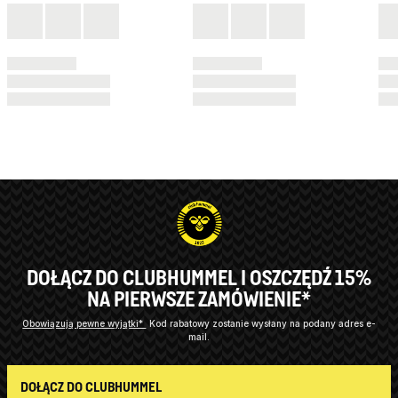
DOŁĄCZ DO CLUBHUMMEL I OSZCZĘDŹ 15%
NA PIERWSZE ZAMÓWIENIE*
Obowiązują pewne wyjątki*
Kod rabatowy zostanie wysłany na podany adres e-
mail.
DOŁĄCZ DO CLUBHUMMEL