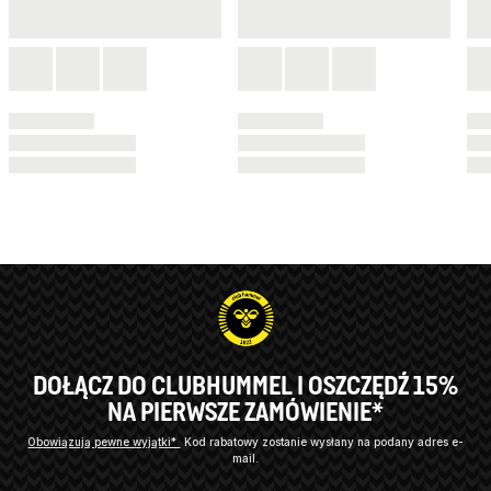
DOŁĄCZ DO CLUBHUMMEL I OSZCZĘDŹ 15%
NA PIERWSZE ZAMÓWIENIE*
Obowiązują pewne wyjątki*
Kod rabatowy zostanie wysłany na podany adres e-
mail.