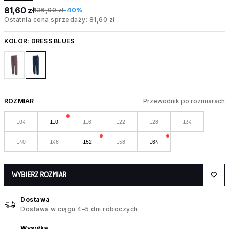
81,60 zł
136,00 zł
-40%
Ostatnia cena sprzedaży: 81,60 zł
KOLOR:
DRESS BLUES
ROZMIAR
Przewodnik po rozmiarach
104
110
116
122
128
134
140
146
152
158
164
WYBIERZ ROZMIAR
Dostawa
Dostawa w ciągu 4–5 dni roboczych.
Wysyłka