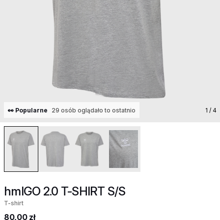
👀 Popularne
29 osób oglądało to ostatnio
1
/ 4
hmlGO 2.0 T-SHIRT S/S
T-shirt
80,00 zł