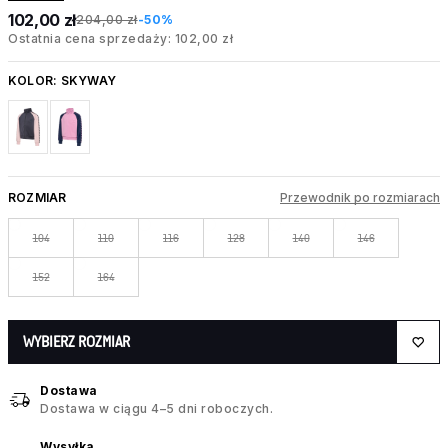
102,00 zł
204,00 zł
-50%
Ostatnia cena sprzedaży: 102,00 zł
KOLOR:
SKYWAY
ROZMIAR
Przewodnik po rozmiarach
104
110
116
128
140
146
152
164
WYBIERZ ROZMIAR
Dostawa
Dostawa w ciągu 4–5 dni roboczych.
Wysyłka