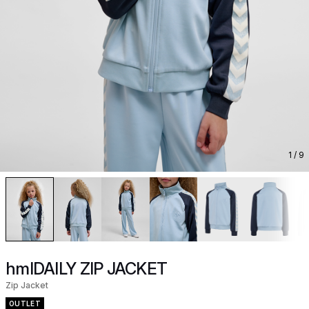
1
/ 9
hmlDAILY ZIP JACKET
Zip Jacket
OUTLET