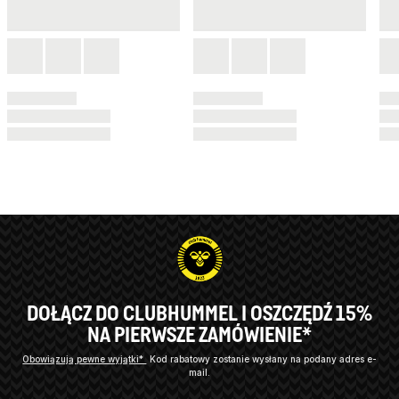
DOŁĄCZ DO CLUBHUMMEL I OSZCZĘDŹ 15%
NA PIERWSZE ZAMÓWIENIE*
Obowiązują pewne wyjątki*
Kod rabatowy zostanie wysłany na podany adres e-
mail.