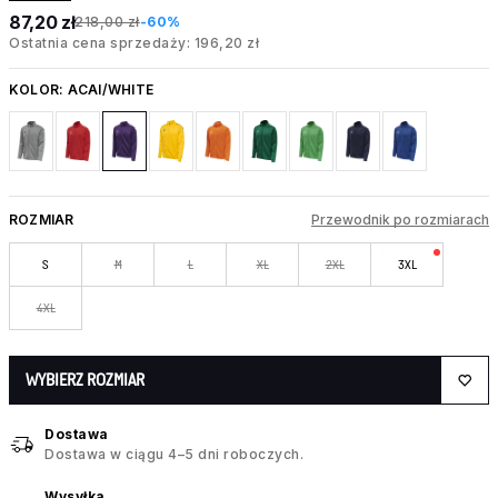
87,20 zł
218,00 zł
-60%
Ostatnia cena sprzedaży: 196,20 zł
KOLOR:
ACAI/WHITE
ROZMIAR
Przewodnik po rozmiarach
S
M
L
XL
2XL
3XL
4XL
WYBIERZ ROZMIAR
Dostawa
Dostawa w ciągu 4–5 dni roboczych.
Wysyłka