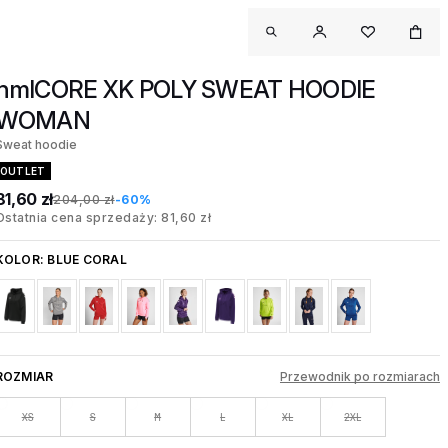
hmlCORE XK POLY SWEAT HOODIE
WOMAN
Sweat hoodie
OUTLET
81,60 zł
204,00 zł
-60%
Ostatnia cena sprzedaży: 81,60 zł
KOLOR:
BLUE CORAL
ROZMIAR
Przewodnik po rozmiarach
XS
S
M
L
XL
2XL