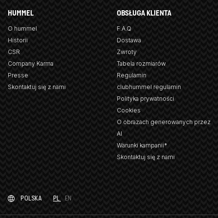
HUMMEL
OBSŁUGA KLIENTA
O hummel
F.A.Q
Historii
Dostawa
CSR
Zwroty
Company Karma
Tabela rozmiarów
Presse
Regulamin
Skontaktuj się z nami
clubhummel regulamin
Polityka prywatności
Cookies
O obrazach generowanych przez
AI
Warunki kampanii*
Skontaktuj się z nami
POLSKA
PL
EN