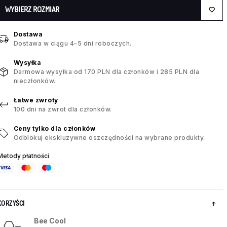
WYBIERZ ROZMIAR
Dostawa
Dostawa w ciągu 4–5 dni roboczych.
Wysyłka
Darmowa wysyłka od 170 PLN dla członków i 285 PLN dla
nieczłonków.
Łatwe zwroty
100 dni na zwrot dla członków.
Ceny tylko dla członków
Odblokuj ekskluzywne oszczędności na wybrane produkty.
Metody płatności
KORZYŚCI
Bee Cool