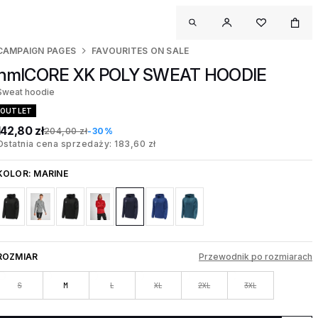
CAMPAIGN PAGES
FAVOURITES ON SALE
hmlCORE XK POLY SWEAT HOODIE
Sweat hoodie
OUTLET
142,80 zł
204,00 zł
-30%
Ostatnia cena sprzedaży: 183,60 zł
KOLOR:
MARINE
ROZMIAR
Przewodnik po rozmiarach
S
M
L
XL
2XL
3XL