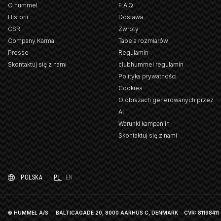
O hummel
F.A.Q
Historii
Dostawa
CSR
Zwroty
Company Karma
Tabela rozmiarów
Presse
Regulamin
Skontaktuj się z nami
clubhummel regulamin
Polityka prywatności
Cookies
O obrazach generowanych przez
AI
Warunki kampanii*
Skontaktuj się z nami
POLSKA
PL
EN
© HUMMEL A/S · BALTICAGADE 20, 8000 AARHUS C, DENMARK
CVR: 81198411