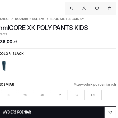
DZIECI
ROZMIAR 104-176
SPODNIE I LEGGINSY
hmlCORE XK POLY PANTS KIDS
Pants
136,00 zł
KOLOR:
BLACK
ROZMIAR
Przewodnik po rozmiarach
116
128
140
152
164
176
WYBIERZ ROZMIAR