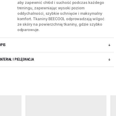
aby zapewnić chłód i suchość podczas każdego
treningu, zapewniając wysoki poziom
oddychalności, szybkie schnięcie i maksymalny
5 / 5
komfort. Tkaniny BEECOOL odprowadzają wilgoć
ze skóry na powierzchnię tkaniny, gdzie szybko
odparowuje.
OPIS
MATERIAŁ I PIELĘGNACJA