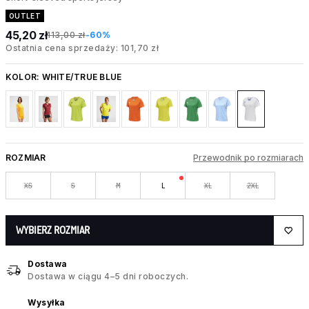
OUTLET
45,20 zł
113,00 zł
-60%
Ostatnia cena sprzedaży: 101,70 zł
KOLOR:
WHITE/TRUE BLUE
ROZMIAR
Przewodnik po rozmiarach
XS
S
M
L
XL
2XL
WYBIERZ ROZMIAR
Dostawa
Dostawa w ciągu 4–5 dni roboczych.
Wysyłka