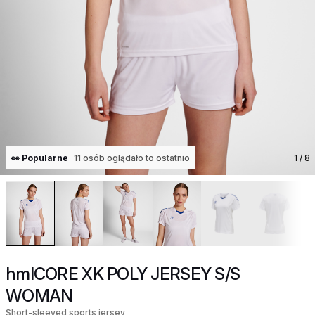
👀 Popularne
11 osób oglądało to ostatnio
1
/ 8
hmlCORE XK POLY JERSEY S/S
WOMAN
Short-sleeved sports jersey