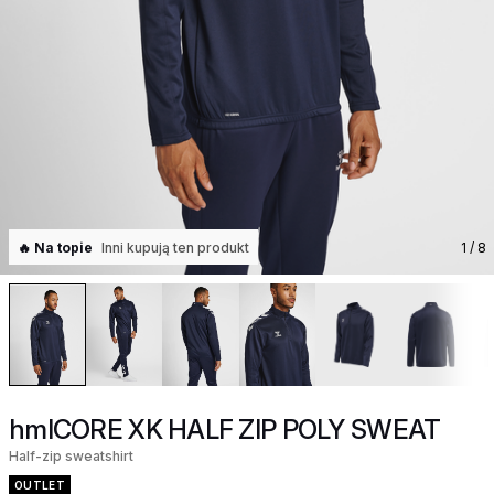
🔥 Na topie
Inni kupują ten produkt
1
/ 8
hmlCORE XK HALF ZIP POLY SWEAT
Half-zip sweatshirt
OUTLET