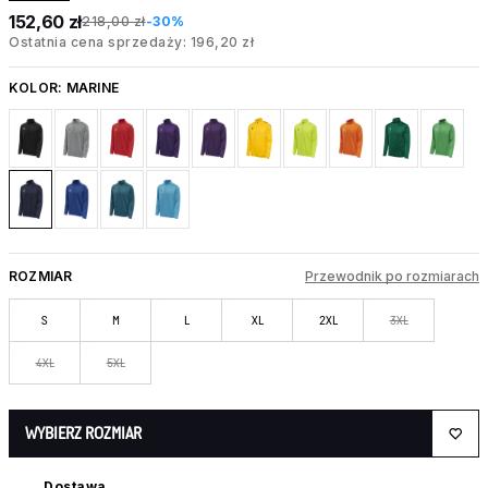
152,60 zł
218,00 zł
-30%
Ostatnia cena sprzedaży: 196,20 zł
KOLOR:
MARINE
ROZMIAR
Przewodnik po rozmiarach
S
M
L
XL
2XL
3XL
4XL
5XL
WYBIERZ ROZMIAR
Dostawa