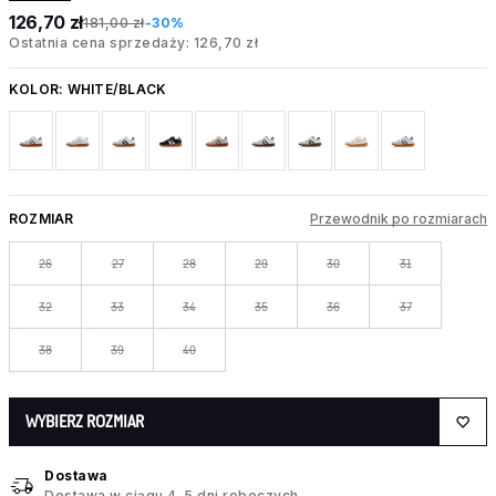
126,70 zł
181,00 zł
-30%
Ostatnia cena sprzedaży: 126,70 zł
KOLOR:
WHITE/BLACK
ROZMIAR
Przewodnik po rozmiarach
26
27
28
29
30
31
32
33
34
35
36
37
38
39
40
WYBIERZ ROZMIAR
Dostawa
Dostawa w ciągu 4–5 dni roboczych.