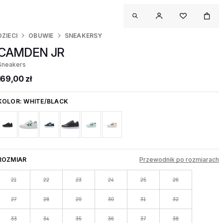
DZIECI
OBUWIE
SNEAKERSY
CAMDEN JR
Sneakers
169,00 zł
KOLOR:
WHITE/BLACK
ROZMIAR
Przewodnik po rozmiarach
21
22
23
24
25
26
27
28
29
30
31
32
33
34
35
36
37
38