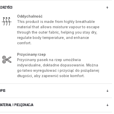
KORZYŚCI
Oddychalność
This product is made from highly breathable
material that allows moisture vapour to escape
through the outer fabric, helping you stay dry,
regulate body temperature, and enhance
comfort.
Przycinany rzep
Przycinany pasek na rzep umożliwia
indywidualne, dokładne dopasowanie. Można
go łatwo wyregulować i przyciąć do pożądanej
długości, aby zapewnić sobie komfort.
5 / 8
OPIS
MATERIAŁ I PIELĘGNACJA