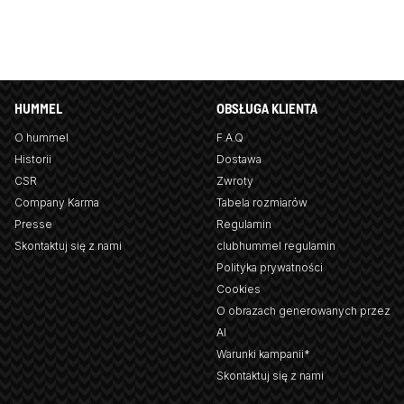
HUMMEL
OBSŁUGA KLIENTA
O hummel
F.A.Q
Historii
Dostawa
CSR
Zwroty
Company Karma
Tabela rozmiarów
Presse
Regulamin
Skontaktuj się z nami
clubhummel regulamin
Polityka prywatności
Cookies
O obrazach generowanych przez
AI
Warunki kampanii*
Skontaktuj się z nami