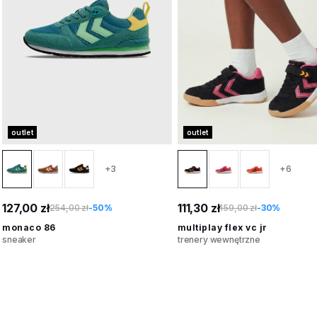
outlet
outlet
+3
+6
127,00 zł
111,30 zł
254,00 zł
-50%
159,00 zł
-30%
monaco 86
multiplay flex vc jr
sneaker
trenery wewnętrzne