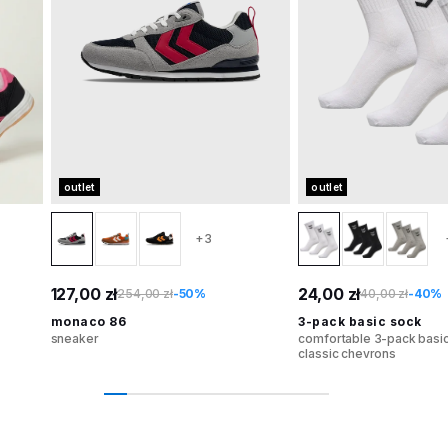
outlet
outlet
+3
127,00 zł
24,00 zł
254,00 zł
-50%
40,00 zł
-40%
monaco 86
3-pack basic sock
sneaker
comfortable 3-pack basic
classic chevrons