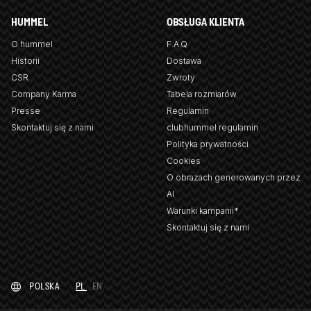
HUMMEL
OBSŁUGA KLIENTA
O hummel
F.A.Q
Historii
Dostawa
CSR
Zwroty
Company Karma
Tabela rozmiarów
Presse
Regulamin
Skontaktuj się z nami
clubhummel regulamin
Polityka prywatności
Cookies
O obrazach generowanych przez
AI
Warunki kampanii*
Skontaktuj się z nami
POLSKA
PL
EN