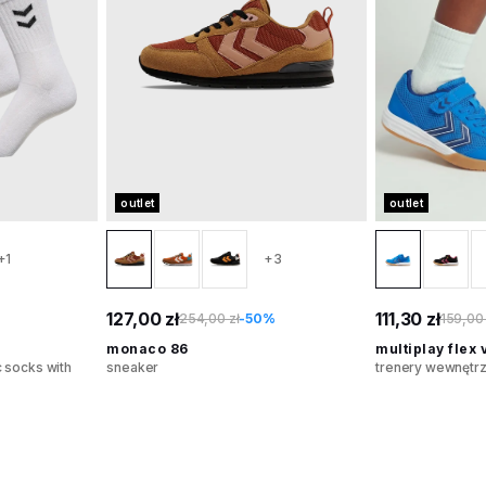
outlet
outlet
+1
+3
127,00 zł
111,30 zł
254,00 zł
-50%
159,00 
monaco 86
multiplay flex v
 socks with
sneaker
trenery wewnętr