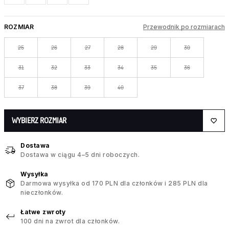
ROZMIAR
Przewodnik po rozmiarach
25
26
27
28
29
30
31
32
33
34
35
36
37
38
39
40
WYBIERZ ROZMIAR
Dostawa
Dostawa w ciągu 4–5 dni roboczych.
Wysyłka
Darmowa wysyłka od 170 PLN dla członków i 285 PLN dla
nieczłonków.
Łatwe zwroty
100 dni na zwrot dla członków.