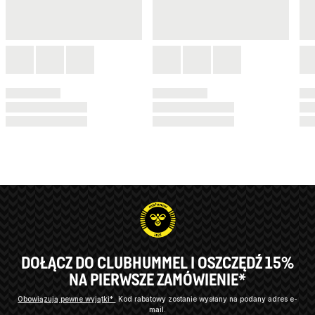
DOŁĄCZ DO CLUBHUMMEL I OSZCZĘDŹ 15%
NA PIERWSZE ZAMÓWIENIE*
Obowiązują pewne wyjątki*
Kod rabatowy zostanie wysłany na podany adres e-
mail.