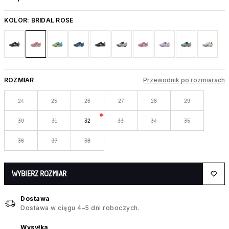
KOLOR:
BRIDAL ROSE
ROZMIAR
Przewodnik po rozmiarach
24
25
26
27
28
29
30
31
32
33
34
35
36
37
38
WYBIERZ ROZMIAR
Dostawa
Dostawa w ciągu 4–5 dni roboczych.
Wysyłka