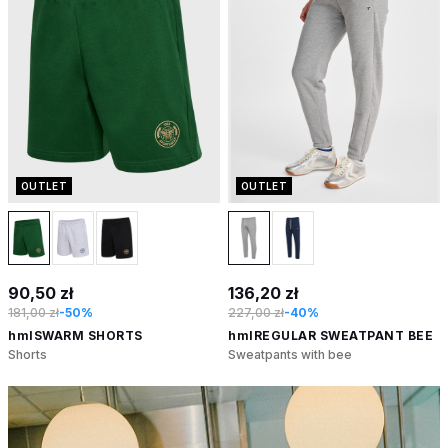
OUTLET
OUTLET
90,50 zł
136,20 zł
181,00 zł
-50%
227,00 zł
-40%
hmlSWARM SHORTS
hmlREGULAR SWEATPANT BEE
Shorts
Sweatpants with bee