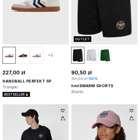
OUTLET
+5
227,00 zł
90,50 zł
181,00 zł
-50%
HANDBALL PERFEKT SP
hmlSWARM SHORTS
Trampki
Shorts
BESTSELLER