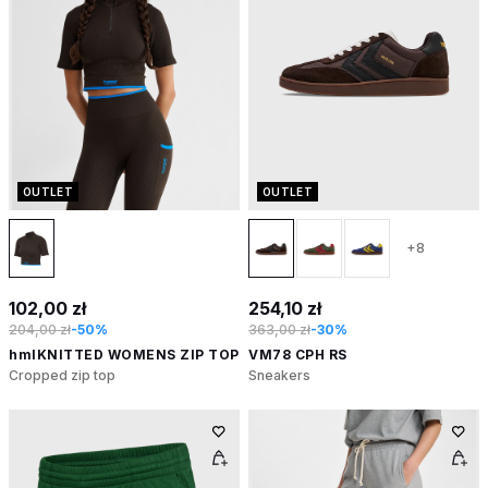
OUTLET
OUTLET
+8
102,00 zł
254,10 zł
204,00 zł
-50%
363,00 zł
-30%
hmlKNITTED WOMENS ZIP TOP
VM78 CPH RS
Cropped zip top
Sneakers