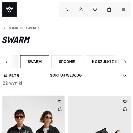
STRONA GLÓWNA
SWARM
PAGES
SWARM
SPODNIE
KOSZULKI Z KRÓTKI
DO CATEGORY: SEO PAGES
WYBRANY OBECNIE ZAWĘŻONO DO CATEGORY: SWARM
ZAWĘŹ DO RODZAJ PRODUKTU: SPODNI
ZAWĘŹ DO RODZAJ PR
FILTR
22 wyniki