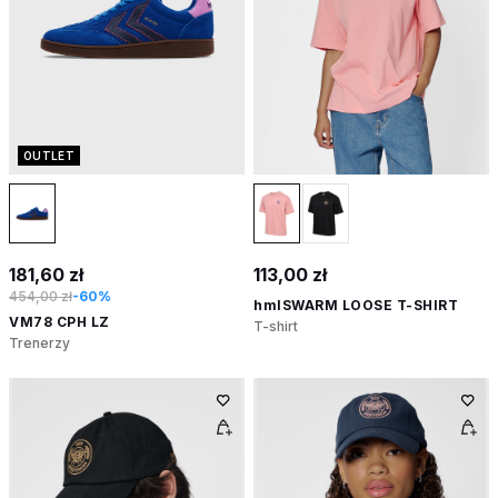
OUTLET
181,60 zł
113,00 zł
454,00 zł
-60%
hmlSWARM LOOSE T-SHIRT
VM78 CPH LZ
T-shirt
Trenerzy