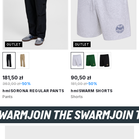
OUTLET
OUTLET
181,50 zł
90,50 zł
363,00 zł
-50%
181,00 zł
-50%
hmlSORONA REGULAR PANTS
hmlSWARM SHORTS
Pants
Shorts
THE SWARM
JOIN THE SWARM
J