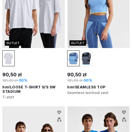
OUTLET
OUTLET
90,50 zł
90,50 zł
181,00 zł
-50%
181,00 zł
-50%
hmlLOOSE T-SHIRT S/S SW
hmlSEAMLESS TOP
STADIUM
Seamless workout vest
T-shirt