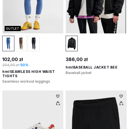
OUTLET
102,00 zł
386,00 zł
204,00 zł
-50%
hmlBASEBALL JACKET BEE
hmlSEAMLESS HIGH WAIST
Baseball jacket
TIGHTS
Seamless workout leggings