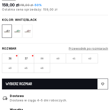
159,00 zł
318,00 zł
-50%
Ostatnia cena sprzedaży: 159,00 zł
KOLOR:
WHITE/BLACK
ROZMIAR
Przewodnik po rozmiarach
36
37
38
40
41
42
43
45
46
WYBIERZ ROZMIAR
Dostawa
Dostawa w ciągu 4–5 dni roboczych.
Wysyłka