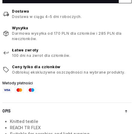
Dostawa
Dostawa w ciągu 4–5 dni roboczych.
Wysyłka
Darmowa wysyłka od 170 PLN dla członków i 285 PLN dla
nieczłonków.
Łatwe zwroty
100 dni na zwrot dla członków.
Ceny tylko dla członków
Odblokuj ekskluzywne oszczędności na wybrane produkty.
Metody płatności
OPIS
Knitted textile
REACH TR FLEX
Suitable for aerobics and light running