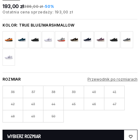
193,00 zł
386,00 zł
-50%
Ostatnia cena sprzedaży: 193,00 zł
KOLOR:
TRUE BLUE/MARSHMALLOW
ROZMIAR
Przewodnik po rozmiarach
36
37
38
39
40
41
42
43
44
45
46
47
48
49
50
WYBIERZ ROZMIAR