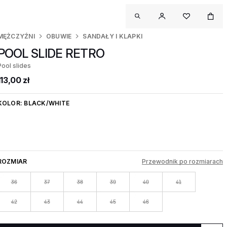
MĘŻCZYŹNI
OBUWIE
SANDAŁY I KLAPKI
POOL SLIDE RETRO
Pool slides
113,00 zł
KOLOR:
BLACK/WHITE
ROZMIAR
Przewodnik po rozmiarach
36
37
38
39
40
41
42
43
44
45
46