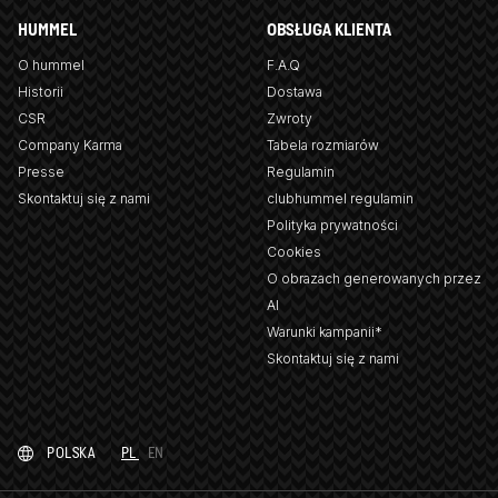
HUMMEL
OBSŁUGA KLIENTA
O hummel
F.A.Q
Historii
Dostawa
CSR
Zwroty
Company Karma
Tabela rozmiarów
Presse
Regulamin
Skontaktuj się z nami
clubhummel regulamin
Polityka prywatności
Cookies
O obrazach generowanych przez
AI
Warunki kampanii*
Skontaktuj się z nami
POLSKA
PL
EN