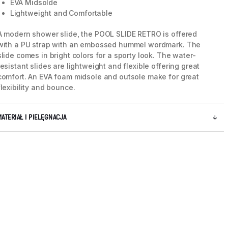
EVA Midsolde
Lightweight and Comfortable
A modern shower slide, the POOL SLIDE RETRO is offered
with a PU strap with an embossed hummel wordmark. The
slide comes in bright colors for a sporty look. The water-
resistant slides are lightweight and flexible offering great
comfort. An EVA foam midsole and outsole make for great
flexibility and bounce.
MATERIAŁ I PIELĘGNACJA
5 / 7