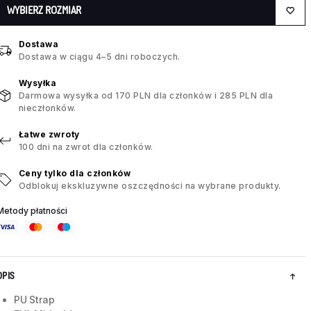
WYBIERZ ROZMIAR
Dostawa
Dostawa w ciągu 4–5 dni roboczych.
Wysyłka
Darmowa wysyłka od 170 PLN dla członków i 285 PLN dla
nieczłonków.
Łatwe zwroty
100 dni na zwrot dla członków.
Ceny tylko dla członków
Odblokuj ekskluzywne oszczędności na wybrane produkty.
Metody płatności
OPIS
PU Strap