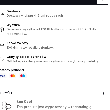
Dostawa
Dostawa w ciągu 4–5 dni roboczych.
Wysyłka
Darmowa wysyłka od 170 PLN dla członków i 285 PLN dla
nieczłonków.
Łatwe zwroty
100 dni na zwrot dla członków.
Ceny tylko dla członków
Odblokuj ekskluzywne oszczędności na wybrane produkty.
Metody płatności
KORZYŚCI
Bee Cool
Ten produkt jest wyposażony w technologię