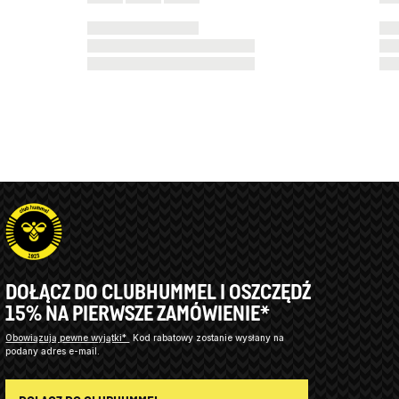
DOŁĄCZ DO CLUBHUMMEL I OSZCZĘDŹ
15% NA PIERWSZE ZAMÓWIENIE*
Obowiązują pewne wyjątki*
Kod rabatowy zostanie wysłany na
podany adres e-mail.