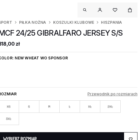
SPORT
PIŁKA NOŻNA
KOSZULKI KLUBOWE
HISZPANIA
MCF 24/25 GIBRALFARO JERSEY S/S
318,00 zł
KOLOR:
NEW WHEAT WO SPONSOR
ROZMIAR
Przewodnik po rozmiarach
XS
S
M
L
XL
2XL
3XL
WYBIERZ ROZMIAR