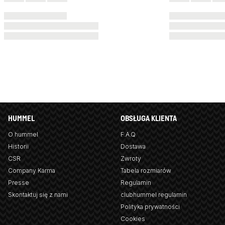
HUMMEL
OBSŁUGA KLIENTA
O hummel
F.A.Q
Historii
Dostawa
CSR
Zwroty
Company Karma
Tabela rozmiarów
Presse
Regulamin
Skontaktuj się z nami
clubhummel regulamin
Polityka prywatności
Cookies