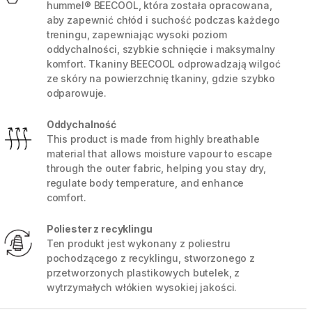
hummel® BEECOOL, która została opracowana,
aby zapewnić chłód i suchość podczas każdego
treningu, zapewniając wysoki poziom
oddychalności, szybkie schnięcie i maksymalny
komfort. Tkaniny BEECOOL odprowadzają wilgoć
ze skóry na powierzchnię tkaniny, gdzie szybko
odparowuje.
Oddychalność
This product is made from highly breathable
material that allows moisture vapour to escape
through the outer fabric, helping you stay dry,
regulate body temperature, and enhance
comfort.
5 / 6
Poliester z recyklingu
Ten produkt jest wykonany z poliestru
pochodzącego z recyklingu, stworzonego z
przetworzonych plastikowych butelek, z
wytrzymałych włókien wysokiej jakości.