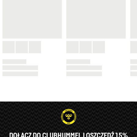
DOŁĄCZ DO CLUBHUMMEL I OSZCZĘDŹ 15%