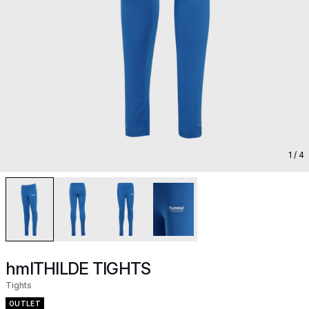
1
/ 4
hmlTHILDE TIGHTS
Tights
OUTLET