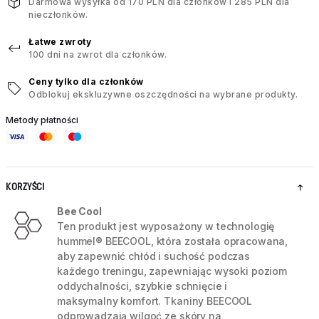
Darmowa wysyłka od 170 PLN dla członków i 285 PLN dla
nieczłonków.
Łatwe zwroty
100 dni na zwrot dla członków.
Ceny tylko dla członków
Odblokuj ekskluzywne oszczędności na wybrane produkty.
Metody płatności
KORZYŚCI
Bee Cool
Ten produkt jest wyposażony w technologię
hummel® BEECOOL, która została opracowana,
aby zapewnić chłód i suchość podczas
każdego treningu, zapewniając wysoki poziom
oddychalności, szybkie schnięcie i
maksymalny komfort. Tkaniny BEECOOL
odprowadzają wilgoć ze skóry na