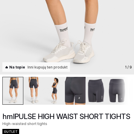
🔥 Na topie
Inni kupują ten produkt
1
/ 9
hmlPULSE HIGH WAIST SHORT TIGHTS
High-waisted short tights
OUTLET