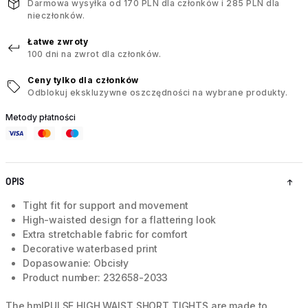
Darmowa wysyłka od 170 PLN dla członków i 285 PLN dla
nieczłonków.
Łatwe zwroty
100 dni na zwrot dla członków.
Ceny tylko dla członków
Odblokuj ekskluzywne oszczędności na wybrane produkty.
Metody płatności
OPIS
Tight fit for support and movement
High-waisted design for a flattering look
Extra stretchable fabric for comfort
Decorative waterbased print
Dopasowanie: Obcisły
Product number: 232658-2033
The hmlPULSE HIGH WAIST SHORT TIGHTS are made to