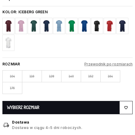
KOLOR:
ICEBERG GREEN
ROZMIAR
Przewodnik po rozmiarach
104
116
128
140
152
164
176
WYBIERZ ROZMIAR
Dostawa
Dostawa w ciągu 4–5 dni roboczych.