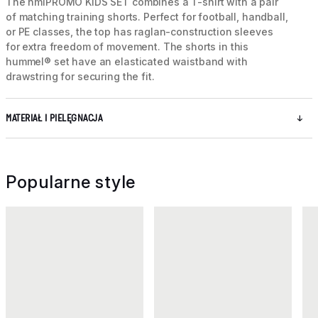
The hmlPROMO KIDS SET combines a T-shirt with a pair
of matching training shorts. Perfect for football, handball,
or PE classes, the top has raglan-construction sleeves
for extra freedom of movement. The shorts in this
hummel® set have an elasticated waistband with
drawstring for securing the fit.
MATERIAŁ I PIELĘGNACJA
Popularne style