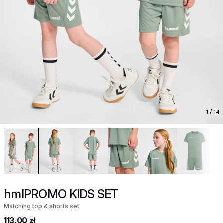
1
/ 14
hmlPROMO KIDS SET
Matching top & shorts set
113,00 zł