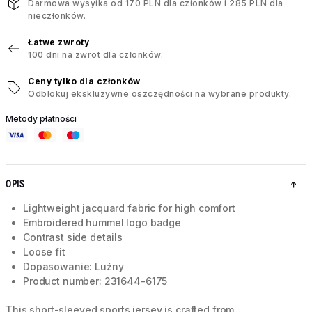
Darmowa wysyłka od 170 PLN dla członków i 285 PLN dla
nieczłonków.
Łatwe zwroty
100 dni na zwrot dla członków.
Ceny tylko dla członków
Odblokuj ekskluzywne oszczędności na wybrane produkty.
Metody płatności
OPIS
Lightweight jacquard fabric for high comfort
Embroidered hummel logo badge
Contrast side details
Loose fit
Dopasowanie: Luźny
Product number: 231644-6175
This short-sleeved sports jersey is crafted from