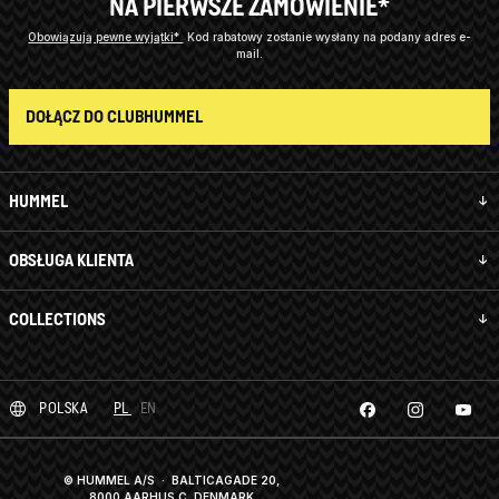
NA PIERWSZE ZAMÓWIENIE*
Obowiązują pewne wyjątki*
Kod rabatowy zostanie wysłany na podany adres e-
mail.
DOŁĄCZ DO CLUBHUMMEL
HUMMEL
OBSŁUGA KLIENTA
COLLECTIONS
POLSKA
PL
EN
© HUMMEL A/S · BALTICAGADE 20,
8000 AARHUS C, DENMARK