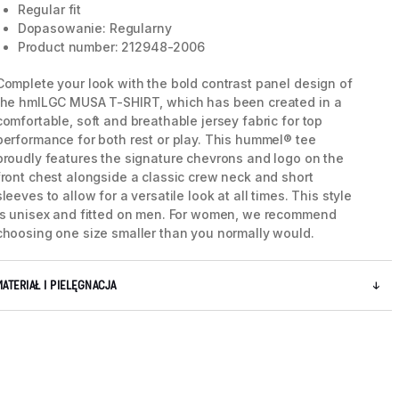
Regular fit
Dopasowanie: Regularny
Product number: 212948-2006
Complete your look with the bold contrast panel design of
the hmlLGC MUSA T-SHIRT, which has been created in a
comfortable, soft and breathable jersey fabric for top
performance for both rest or play. This hummel® tee
proudly features the signature chevrons and logo on the
front chest alongside a classic crew neck and short
sleeves to allow for a versatile look at all times. This style
is unisex and fitted on men. For women, we recommend
choosing one size smaller than you normally would.
5 / 9
MATERIAŁ I PIELĘGNACJA