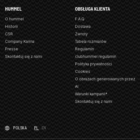
HUMMEL
OBSŁUGA KLIENTA
O hummel
F.A.Q
Historii
Dostawa
CSR
Zwroty
Company Karma
Tabela rozmiarów
Presse
Regulamin
Skontaktuj się z nami
clubhummel regulamin
Polityka prywatności
Cookies
O obrazach generowanych przez
AI
Warunki kampanii*
Skontaktuj się z nami
POLSKA
PL
EN