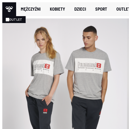
MĘŻCZYŹNI
KOBIETY
DZIECI
SPORT
OUTLE
OUTLET