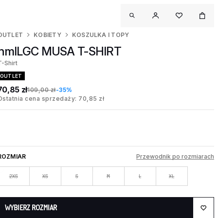
OUTLET
KOBIETY
KOSZULKA I TOPY
hmlLGC MUSA T-SHIRT
T-Shirt
OUTLET
70,85 zł
109,00 zł
-35%
Ostatnia cena sprzedaży: 70,85 zł
ROZMIAR
Przewodnik po rozmiarach
2XS
XS
S
M
L
XL
WYBIERZ ROZMIAR