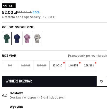
OUTLET
52,00 zł
104,00 zł
-50%
Ostatnia cena sprzedaży: 52,00 zł
KOLOR:
SMOKE PINE
ROZMIAR
Przewodnik po rozmiarach
104
110/116
122/128
134/140
146/152
158/164
WYBIERZ ROZMIAR
Dostawa
Dostawa w ciągu 4–5 dni roboczych.
Wysyłka