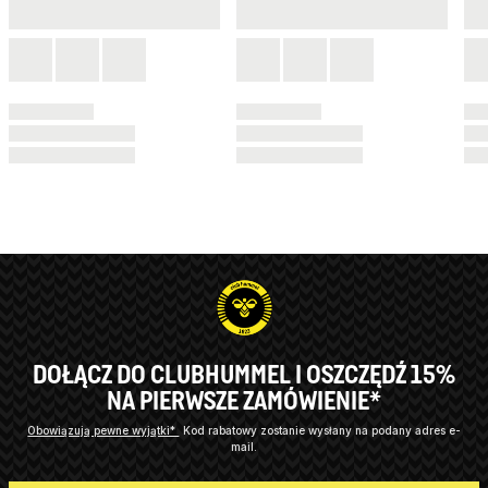
DOŁĄCZ DO CLUBHUMMEL I OSZCZĘDŹ 15%
NA PIERWSZE ZAMÓWIENIE*
Obowiązują pewne wyjątki*
Kod rabatowy zostanie wysłany na podany adres e-
mail.