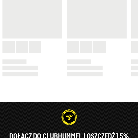
DOŁĄCZ DO CLUBHUMMEL I OSZCZĘDŹ 15%