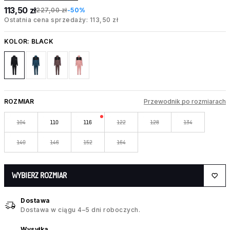
113,50 zł
227,00 zł
-50%
Ostatnia cena sprzedaży: 113,50 zł
KOLOR:
BLACK
ROZMIAR
Przewodnik po rozmiarach
104
110
116
122
128
134
140
146
152
164
WYBIERZ ROZMIAR
Dostawa
Dostawa w ciągu 4–5 dni roboczych.
Wysyłka