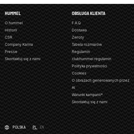
HUMMEL
OBSŁUGA KLIENTA
O hummel
F.A.Q
Historii
Dostawa
CSR
Zwroty
Company Karma
Tabela rozmiarów
Presse
Regulamin
Skontaktuj się z nami
clubhummel regulamin
Polityka prywatności
Cookies
O obrazach generowanych przez
AI
Warunki kampanii*
Skontaktuj się z nami
POLSKA
PL
EN