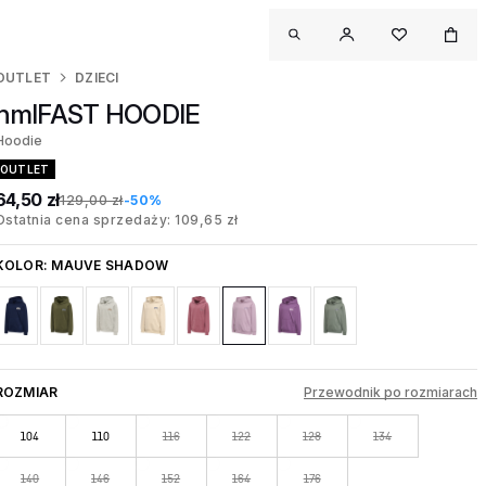
OUTLET
DZIECI
hmlFAST HOODIE
Hoodie
OUTLET
64,50 zł
129,00 zł
-50%
Ostatnia cena sprzedaży: 109,65 zł
KOLOR:
MAUVE SHADOW
ROZMIAR
Przewodnik po rozmiarach
104
110
116
122
128
134
140
146
152
164
176