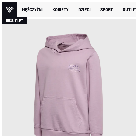
MĘŻCZYŹNI
KOBIETY
DZIECI
SPORT
OUTLE
OUTLET