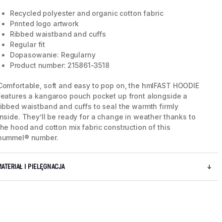
Recycled polyester and organic cotton fabric
Printed logo artwork
Ribbed waistband and cuffs
Regular fit
Dopasowanie: Regularny
Product number: 215861-3518
Comfortable, soft and easy to pop on, the hmlFAST HOODIE
features a kangaroo pouch pocket up front alongside a
ribbed waistband and cuffs to seal the warmth firmly
inside. They’ll be ready for a change in weather thanks to
the hood and cotton mix fabric construction of this
hummel® number.
MATERIAŁ I PIELĘGNACJA