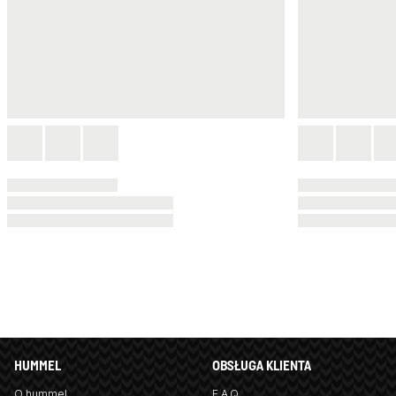
HUMMEL
OBSŁUGA KLIENTA
O hummel
F.A.Q