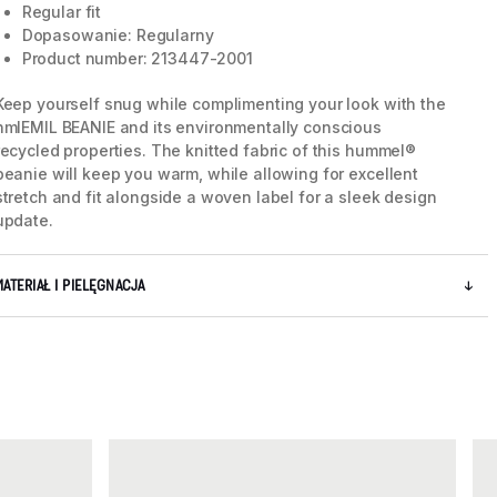
Regular fit
Dopasowanie: Regularny
Product number: 213447-2001
Keep yourself snug while complimenting your look with the
hmlEMIL BEANIE and its environmentally conscious
recycled properties. The knitted fabric of this hummel®
beanie will keep you warm, while allowing for excellent
stretch and fit alongside a woven label for a sleek design
5 / 5
update.
MATERIAŁ I PIELĘGNACJA