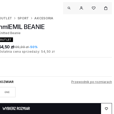
OUTLET
SPORT
AKCESORIA
hmlEMIL BEANIE
Knitted Beanie
OUTLET
54,50 zł
109,00 zł
-50%
Ostatnia cena sprzedaży: 54,50 zł
ROZMIAR
Przewodnik po rozmiarach
ONE
WYBIERZ ROZMIAR