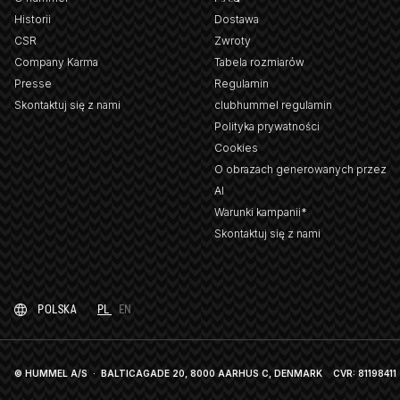
Historii
Dostawa
CSR
Zwroty
Company Karma
Tabela rozmiarów
Presse
Regulamin
Skontaktuj się z nami
clubhummel regulamin
Polityka prywatności
Cookies
O obrazach generowanych przez
AI
Warunki kampanii*
Skontaktuj się z nami
POLSKA
PL
EN
© HUMMEL A/S · BALTICAGADE 20, 8000 AARHUS C, DENMARK
CVR: 81198411