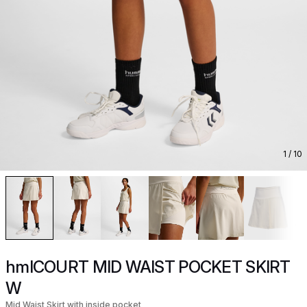
1
/ 10
hmlCOURT MID WAIST POCKET SKIRT
W
Mid Waist Skirt with inside pocket