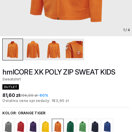
1
/ 4
hmlCORE XK POLY ZIP SWEAT KIDS
Sweatshirt
OUTLET
81,60 zł
204,00 zł
-60%
Ostatnia cena sprzedaży: 183,60 zł
KOLOR:
ORANGE TIGER