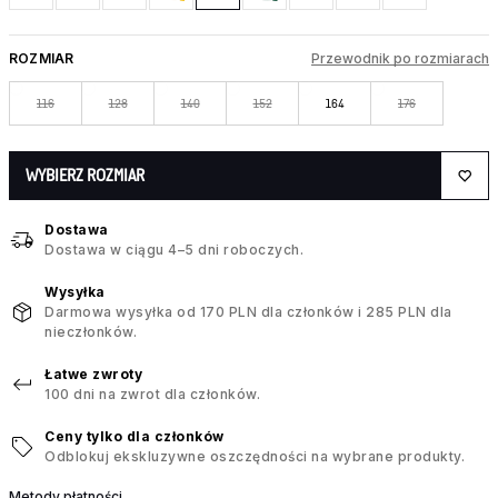
ROZMIAR
Przewodnik po rozmiarach
116
128
140
152
164
176
WYBIERZ ROZMIAR
Dostawa
Dostawa w ciągu 4–5 dni roboczych.
Wysyłka
Darmowa wysyłka od 170 PLN dla członków i 285 PLN dla
nieczłonków.
Łatwe zwroty
100 dni na zwrot dla członków.
Ceny tylko dla członków
Odblokuj ekskluzywne oszczędności na wybrane produkty.
Metody płatności